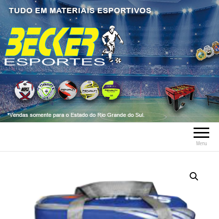
Becker Esportes
Tudo em Material Esportivo tais como
bolas, meia, troféus, chuteiras, tênis, tênis
futsal, material esportivo, caneleiras,
tornozeleiras, fardamentos.
Menu