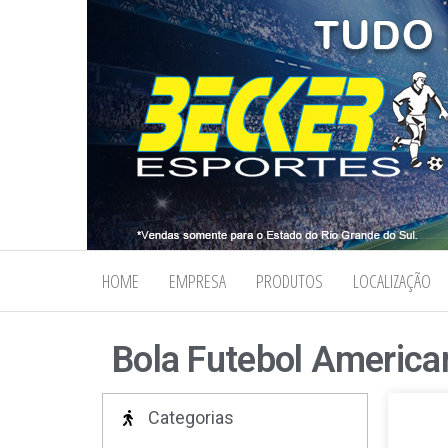
Becker
Tudo em
Material
Esportes
Esportivo tais
como bolas,
meia, troféus,
chuteiras,
tênis, tênis
HOME
EMPRESA
PRODUTOS
LOCALIZAÇÃO
futsal,
material
esportivo,
Bola Futebol America
caneleiras,
tornozeleiras,
fardamentos.
Categorias