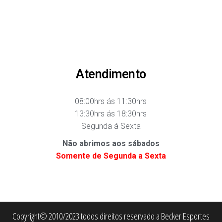
Atendimento
08:00hrs ás 11:30hrs
13:30hrs ás 18:30hrs
Segunda á Sexta
Não abrimos aos sábados
Somente de Segunda a Sexta
Copyright© 2010/2023 todos direitos reservado a Becker Esportes