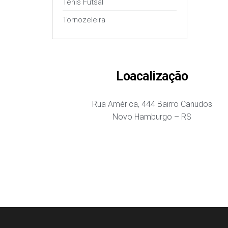
Tênis Futsal
Tornozeleira
Loacalização
Rua América, 444 Bairro Canudos
Novo Hamburgo – RS